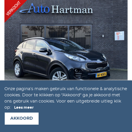
Onze pagina’s maken gebruik van functionele & analytische
cookies. Door te klikken op "Akkoord" ga je akkoord met
ons gebruik van cookies. Voor een uitgebreide uitleg klik
KIA SPORTAGE
op:
Lees meer
1.6 GDI First Edition
AKKOORD