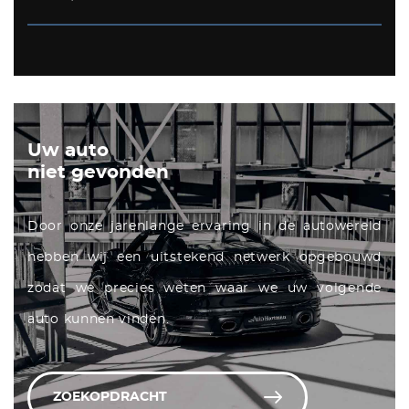
Uw auto
niet gevonden
Door onze jarenlange ervaring in de autowereld
hebben wij een uitstekend netwerk opgebouwd
zodat we precies weten waar we uw volgende
auto kunnen vinden.
ZOEKOPDRACHT