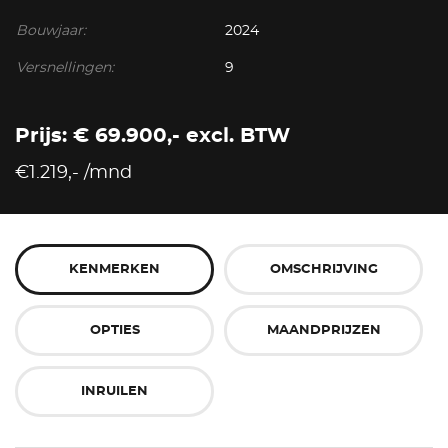
Bouwjaar:
2024
Versnellingen:
9
Prijs: € 69.900,- excl. BTW
€1.219,- /mnd
KENMERKEN
OMSCHRIJVING
OPTIES
MAANDPRIJZEN
INRUILEN