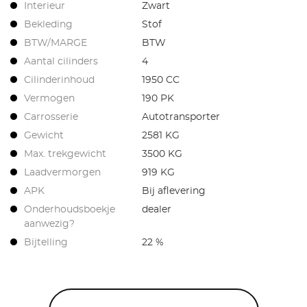
Interieur
Zwart
Bekleding
Stof
BTW/MARGE
BTW
Aantal cilinders
4
Cilinderinhoud
1950 CC
Vermogen
190 PK
Carrosserie
Autotransporter
Gewicht
2581 KG
Max. trekgewicht
3500 KG
Laadvermorgen
919 KG
APK
Bij aflevering
Onderhoudsboekje
dealer
aanwezig?
Bijtelling
22 %