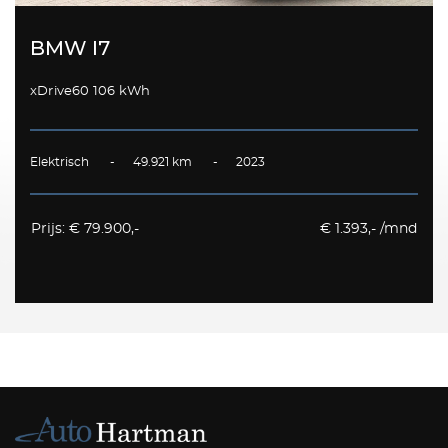
BMW I7
xDrive60 106 kWh
Elektrisch - 49.921 km - 2023
Prijs: € 79.900,-
€ 1.393,- /mnd