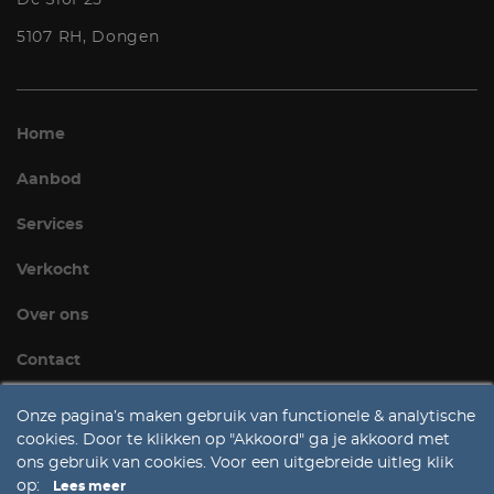
5107 RH, Dongen
Home
Aanbod
Services
Verkocht
Over ons
Contact
Onze pagina’s maken gebruik van functionele & analytische
cookies. Door te klikken op "Akkoord" ga je akkoord met
ons gebruik van cookies. Voor een uitgebreide uitleg klik
op:
Lees meer